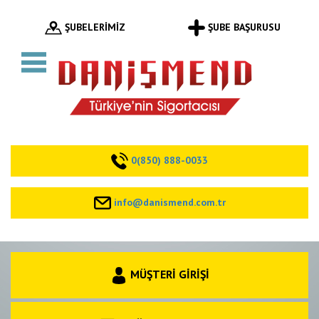
ŞUBELERİMİZ
ŞUBE BAŞURUSU
0(850) 888-0033
info@danismend.com.tr
MÜŞTERİ GİRİŞİ