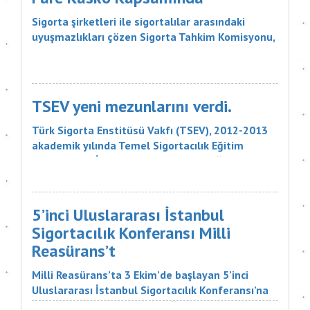
Sigorta şirketleri ile sigortalılar arasındaki
uyuşmazlıkları çözen Sigorta Tahkim Komisyonu,
sigortalı bir aracın aksamlarının fare tarafından
kemirilmesi nedeniyle sigorta şirketinin, 18 bin
liralık tazminatı ödemesine karar verdi. Sigorta
Tahkim Komisyonu M...
TSEV yeni mezunlarını verdi.
Türk Sigorta Enstitüsü Vakfı (TSEV), 2012-2013
akademik yılında Temel Sigortacılık Eğitim
Programı ve İleri Düzey Sigortacılık Eğitim
Programı’nın çeşitli branşlarını başarıyla
tamamlayan öğrencilerini mezun etti. Sigorta
şirketlerinin &uu...
5’inci Uluslararası İstanbul
Sigortacılık Konferansı Milli
Reasürans’t
Milli Reasürans’ta 3 Ekim’de başlayan 5’inci
Uluslararası İstanbul Sigortacılık Konferansı’na
Türkiye ve dünyadan çok değerli katılımcılar