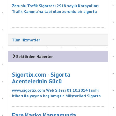
Zorunlu Trafik Sigortası 2918 sayılı Karayolları
Trafik Kanunu'na tabi olan zorunlu bir sigorta
ürünüdür. Sigortanın Kapsamı Nelerdir? Sigortacı,
poli&cce...
Tüm Hizmetler
Sektörden Haberler
Sigortix.com - Sigorta
Acentelerinin Gücü
www.sigortix.com Web Sitesi 01.10.2014 tarihi
itibarı ile yayına başlamıştır. Müşterileri Sigorta
Acentelerini neden tercih etmeleri gerektiği
konusunda bilgilendiren ve Sitedeki Üye Sigorta
Acentelerine müşteri yö...
Fare Kasko Kapsamında