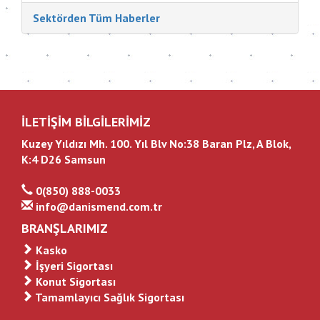
katıldı. Sigorta Tatbikatçıları Derneği'nin
Sektörden Tüm Haberler
düzenlediği konferansın aç...
İLETİŞİM BİLGİLERİMİZ
Kuzey Yıldızı Mh. 100. Yıl Blv No:38 Baran Plz, A Blok,
K:4 D26 Samsun
0(850) 888-0033
info@danismend.com.tr
BRANŞLARIMIZ
Kasko
İşyeri Sigortası
Konut Sigortası
Tamamlayıcı Sağlık Sigortası