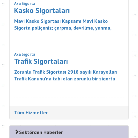
Axa Sigorta
Kasko Sigortaları
Mavi Kasko Sigortası Kapsamı Mavi Kasko
Sigorta poliçeniz; çarpma, devrilme, yanma,
çalınma, gibi zararlar karşısında aracınızı
güvence altına alıyor. Ayrıca Mavi...
Axa Sigorta
Trafik Sigortaları
Zorunlu Trafik Sigortası 2918 sayılı Karayolları
Trafik Kanunu'na tabi olan zorunlu bir sigorta
ürünüdür. Sigortanın Kapsamı Nelerdir? Sigortacı,
poli&cce...
Tüm Hizmetler
Sektörden Haberler