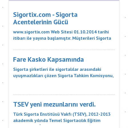
Sigortix.com - Sigorta
Acentelerinin Gücü
www.sigortix.com Web Sitesi 01.10.2014 tarihi
itibarı ile yayına başlamıştır. Müşterileri Sigorta
Acentelerini neden tercih etmeleri gerektiği
konusunda bilgilendiren ve Sitedeki Üye Sigorta
Acentelerine müşteri yö...
Fare Kasko Kapsamında
Sigorta şirketleri ile sigortalılar arasındaki
uyuşmazlıkları çözen Sigorta Tahkim Komisyonu,
sigortalı bir aracın aksamlarının fare tarafından
kemirilmesi nedeniyle sigorta şirketinin, 18 bin
liralık tazminatı ödemesine karar verdi. Sigorta
Tahkim Komisyonu M...
TSEV yeni mezunlarını verdi.
Türk Sigorta Enstitüsü Vakfı (TSEV), 2012-2013
akademik yılında Temel Sigortacılık Eğitim
Programı ve İleri Düzey Sigortacılık Eğitim