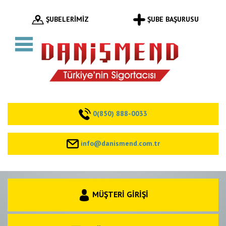
ŞUBELERİMİZ
ŞUBE BAŞURUSU
0(850) 888-0033
info@danismend.com.tr
MÜŞTERİ GİRİŞİ