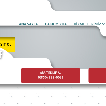
ANA SAYFA
HAKKIMIZDA
HİZMETLERİMİZ
YIT OL
ARA TEKLİF AL
0(850) 888-0033