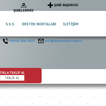
ŞUBE BAŞURUSU
ŞUBELERİMİZ
S.S.S.
DESTEK NOKTALARI
İLETİŞİM
0(850) 888-0033
info@danismend.com.tr
TIKLA TEKLİF AL
TEKLİF AL