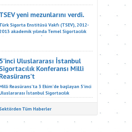
sigorta şirketinin, 18 bin liralık tazminatı
ödemesine karar verdi. Sigorta Tahkim
TSEV yeni mezunlarını verdi.
Komisyonu M...
Türk Sigorta Enstitüsü Vakfı (TSEV), 2012-
2013 akademik yılında Temel Sigortacılık
Eğitim Programı ve İleri Düzey Sigortacılık
Eğitim Programı’nın çeşitli branşlarını
başarıyla tamamlayan öğrencilerini mezun
etti. Sigorta şirketlerinin &uu...
5’inci Uluslararası İstanbul
Sigortacılık Konferansı Milli
Reasürans’t
Milli Reasürans’ta 3 Ekim’de başlayan 5’inci
Uluslararası İstanbul Sigortacılık
Konferansı’na Türkiye ve dünyadan çok
değerli katılımcılar katıldı. Sigorta
Sektörden Tüm Haberler
Tatbikatçıları Derneği'nin düzenlediği
konferansın aç...