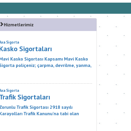
Hizmetlerimiz
Axa Sigorta
Kasko Sigortaları
Mavi Kasko Sigortası Kapsamı Mavi Kasko
Sigorta poliçeniz; çarpma, devrilme, yanma,
çalınma, gibi zararlar karşısında aracınızı
güvence altına alıyor. Ayrıca Mavi...
Axa Sigorta
Trafik Sigortaları
Zorunlu Trafik Sigortası 2918 sayılı
Karayolları Trafik Kanunu'na tabi olan
zorunlu bir sigorta ürünüdür. Sigortanın
Kapsamı Nelerdir? Sigortacı, poli&cce...