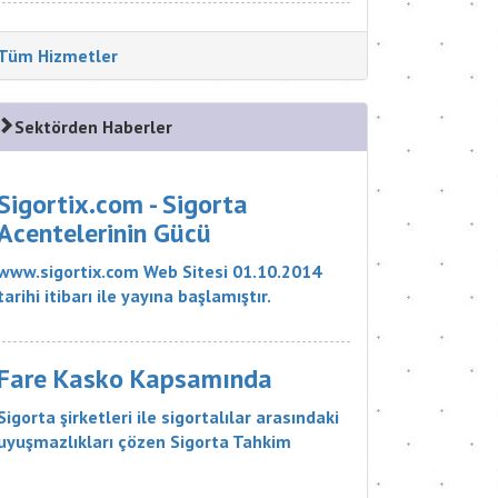
Tüm Hizmetler
Sektörden Haberler
Sigortix.com - Sigorta
Acentelerinin Gücü
www.sigortix.com Web Sitesi 01.10.2014
tarihi itibarı ile yayına başlamıştır.
Müşterileri Sigorta Acentelerini neden
tercih etmeleri gerektiği konusunda
bilgilendiren ve Sitedeki Üye Sigorta
Fare Kasko Kapsamında
Acentelerine müşteri yö...
Sigorta şirketleri ile sigortalılar arasındaki
uyuşmazlıkları çözen Sigorta Tahkim
Komisyonu, sigortalı bir aracın aksamlarının
fare tarafından kemirilmesi nedeniyle