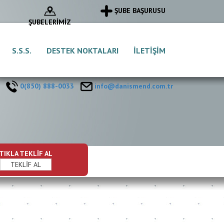
ŞUBE BAŞURUSU
ŞUBELERİMİZ
S.S.S.
DESTEK NOKTALARI
İLETİŞİM
0(850) 888-0033
info@danismend.com.tr
TIKLA TEKLİF AL
TEKLİF AL