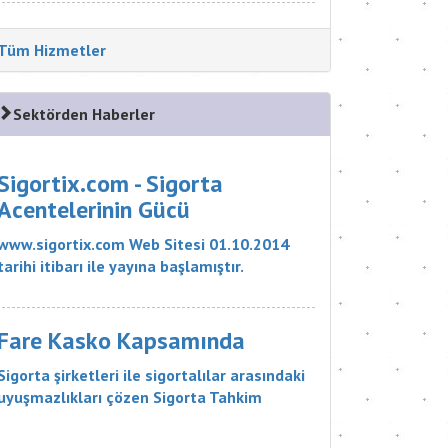
Tüm Hizmetler
Sektörden Haberler
Sigortix.com - Sigorta
Acentelerinin Gücü
www.sigortix.com Web Sitesi 01.10.2014
tarihi itibarı ile yayına başlamıştır.
Müşterileri Sigorta Acentelerini neden
tercih etmeleri gerektiği konusunda
bilgilendiren ve Sitedeki Üye Sigorta
Fare Kasko Kapsamında
Acentelerine müşteri yö...
Sigorta şirketleri ile sigortalılar arasındaki
uyuşmazlıkları çözen Sigorta Tahkim
Komisyonu, sigortalı bir aracın aksamlarının
fare tarafından kemirilmesi nedeniyle