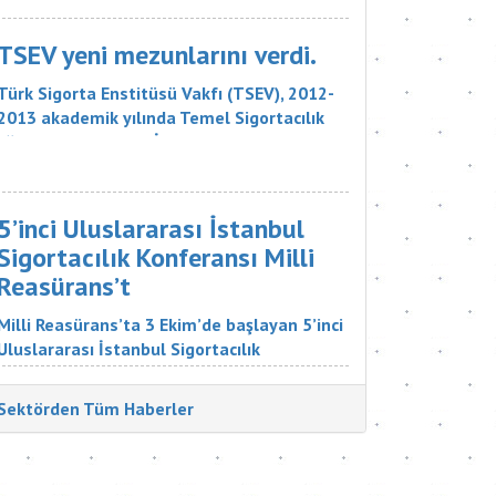
sigorta şirketinin, 18 bin liralık tazminatı
ödemesine karar verdi. Sigorta Tahkim
TSEV yeni mezunlarını verdi.
Komisyonu M...
Türk Sigorta Enstitüsü Vakfı (TSEV), 2012-
2013 akademik yılında Temel Sigortacılık
Eğitim Programı ve İleri Düzey Sigortacılık
Eğitim Programı’nın çeşitli branşlarını
başarıyla tamamlayan öğrencilerini mezun
etti. Sigorta şirketlerinin &uu...
5’inci Uluslararası İstanbul
Sigortacılık Konferansı Milli
Reasürans’t
Milli Reasürans’ta 3 Ekim’de başlayan 5’inci
Uluslararası İstanbul Sigortacılık
Konferansı’na Türkiye ve dünyadan çok
değerli katılımcılar katıldı. Sigorta
Sektörden Tüm Haberler
Tatbikatçıları Derneği'nin düzenlediği
konferansın aç...