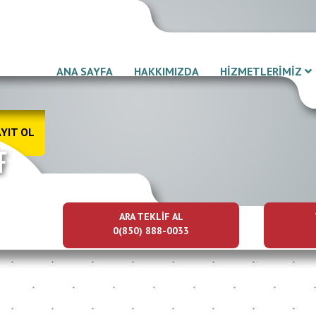
ANA SAYFA
HAKKIMIZDA
HİZMETLERİMİZ
YIT OL
ARA TEKLİF AL
0(850) 888-0033