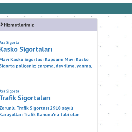
Hizmetlerimiz
Axa Sigorta
Kasko Sigortaları
Mavi Kasko Sigortası Kapsamı Mavi Kasko
Sigorta poliçeniz; çarpma, devrilme, yanma,
çalınma, gibi zararlar karşısında aracınızı
güvence altına alıyor. Ayrıca Mavi...
Axa Sigorta
Trafik Sigortaları
Zorunlu Trafik Sigortası 2918 sayılı
Karayolları Trafik Kanunu'na tabi olan
zorunlu bir sigorta ürünüdür. Sigortanın
Kapsamı Nelerdir? Sigortacı, poli&cce...