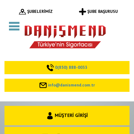
ŞUBELERİMİZ
ŞUBE BAŞURUSU
0(850) 888-0033
info@danismend.com.tr
MÜŞTERİ GİRİŞİ