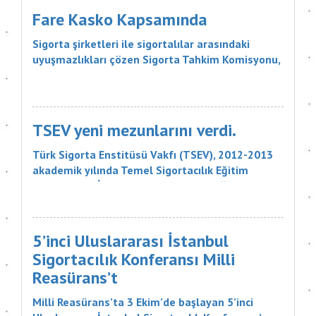
Acentelerine müşteri yö...
Fare Kasko Kapsamında
Sigorta şirketleri ile sigortalılar arasındaki
uyuşmazlıkları çözen Sigorta Tahkim Komisyonu,
sigortalı bir aracın aksamlarının fare tarafından
kemirilmesi nedeniyle sigorta şirketinin, 18 bin
liralık tazminatı ödemesine karar verdi. Sigorta
Tahkim Komisyonu M...
TSEV yeni mezunlarını verdi.
Türk Sigorta Enstitüsü Vakfı (TSEV), 2012-2013
akademik yılında Temel Sigortacılık Eğitim
Programı ve İleri Düzey Sigortacılık Eğitim
Programı’nın çeşitli branşlarını başarıyla
tamamlayan öğrencilerini mezun etti. Sigorta
şirketlerinin &uu...
5’inci Uluslararası İstanbul
Sigortacılık Konferansı Milli
Reasürans’t
Milli Reasürans’ta 3 Ekim’de başlayan 5’inci