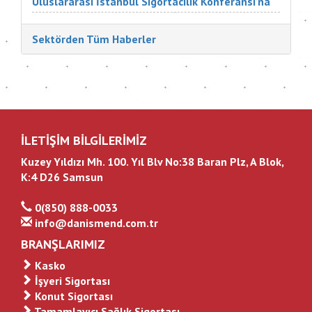
Uluslararası İstanbul Sigortacılık Konferansı’na
Türkiye ve dünyadan çok değerli katılımcılar
katıldı. Sigorta Tatbikatçıları Derneği'nin
Sektörden Tüm Haberler
düzenlediği konferansın aç...
İLETİŞİM BİLGİLERİMİZ
Kuzey Yıldızı Mh. 100. Yıl Blv No:38 Baran Plz, A Blok,
K:4 D26 Samsun
0(850) 888-0033
info@danismend.com.tr
BRANŞLARIMIZ
Kasko
İşyeri Sigortası
Konut Sigortası
Tamamlayıcı Sağlık Sigortası