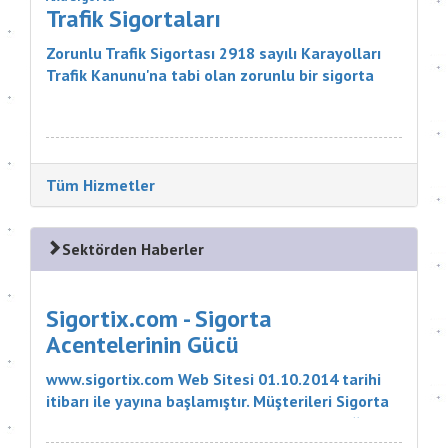
Trafik Sigortaları
Zorunlu Trafik Sigortası 2918 sayılı Karayolları
Trafik Kanunu'na tabi olan zorunlu bir sigorta
ürünüdür. Sigortanın Kapsamı Nelerdir? Sigortacı,
poli&cce...
Tüm Hizmetler
Sektörden Haberler
Sigortix.com - Sigorta
Acentelerinin Gücü
www.sigortix.com Web Sitesi 01.10.2014 tarihi
itibarı ile yayına başlamıştır. Müşterileri Sigorta
Acentelerini neden tercih etmeleri gerektiği
konusunda bilgilendiren ve Sitedeki Üye Sigorta