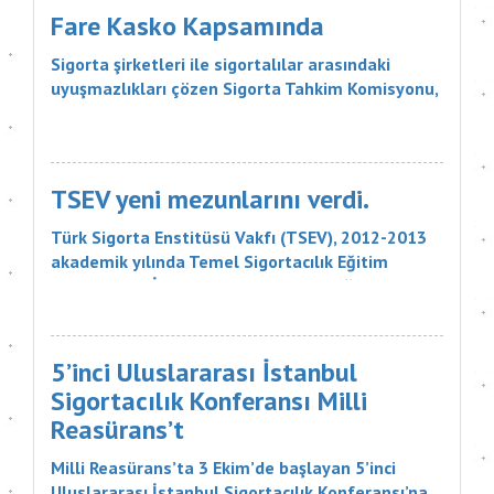
Acentelerine müşteri yö...
Fare Kasko Kapsamında
Sigorta şirketleri ile sigortalılar arasındaki
uyuşmazlıkları çözen Sigorta Tahkim Komisyonu,
sigortalı bir aracın aksamlarının fare tarafından
kemirilmesi nedeniyle sigorta şirketinin, 18 bin
liralık tazminatı ödemesine karar verdi. Sigorta
Tahkim Komisyonu M...
TSEV yeni mezunlarını verdi.
Türk Sigorta Enstitüsü Vakfı (TSEV), 2012-2013
akademik yılında Temel Sigortacılık Eğitim
Programı ve İleri Düzey Sigortacılık Eğitim
Programı’nın çeşitli branşlarını başarıyla
tamamlayan öğrencilerini mezun etti. Sigorta
şirketlerinin &uu...
5’inci Uluslararası İstanbul
Sigortacılık Konferansı Milli
Reasürans’t
Milli Reasürans’ta 3 Ekim’de başlayan 5’inci
Uluslararası İstanbul Sigortacılık Konferansı’na