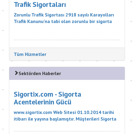
Trafik Sigortaları
Zorunlu Trafik Sigortası 2918 sayılı Karayolları
Trafik Kanunu'na tabi olan zorunlu bir sigorta
ürünüdür. Sigortanın Kapsamı Nelerdir? Sigortacı,
poli&cce...
Tüm Hizmetler
Sektörden Haberler
Sigortix.com - Sigorta
Acentelerinin Gücü
www.sigortix.com Web Sitesi 01.10.2014 tarihi
itibarı ile yayına başlamıştır. Müşterileri Sigorta
Acentelerini neden tercih etmeleri gerektiği
konusunda bilgilendiren ve Sitedeki Üye Sigorta