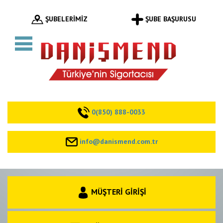
ŞUBELERİMİZ
ŞUBE BAŞURUSU
0(850) 888-0033
info@danismend.com.tr
MÜŞTERİ GİRİŞİ