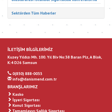
Türkiye ve dünyadan çok değerli katılımcılar
katıldı. Sigorta Tatbikatçıları Derneği'nin
Sektörden Tüm Haberler
düzenlediği konferansın aç...
İLETİŞİM BİLGİLERİMİZ
Kuzey Yıldızı Mh. 100. Yıl Blv No:38 Baran Plz, A Blok,
K:4 D26 Samsun
0(850) 888-0033
info@danismend.com.tr
BRANŞLARIMIZ
Kasko
İşyeri Sigortası
Konut Sigortası
Tamamlayıcı Sağlık Sigortası