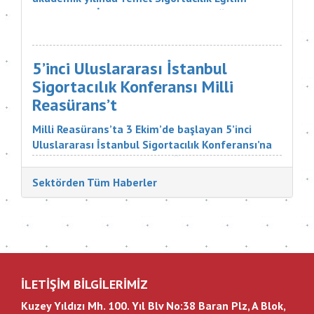
Programı ve İleri Düzey Sigortacılık Eğitim
Programı’nın çeşitli branşlarını başarıyla
tamamlayan öğrencilerini mezun etti. Sigorta
şirketlerinin &uu...
5’inci Uluslararası İstanbul
Sigortacılık Konferansı Milli
Reasürans’t
Milli Reasürans’ta 3 Ekim’de başlayan 5’inci
Uluslararası İstanbul Sigortacılık Konferansı’na
Türkiye ve dünyadan çok değerli katılımcılar
katıldı. Sigorta Tatbikatçıları Derneği'nin
Sektörden Tüm Haberler
düzenlediği konferansın aç...
İLETİŞİM BİLGİLERİMİZ
Kuzey Yıldızı Mh. 100. Yıl Blv No:38 Baran Plz, A Blok,