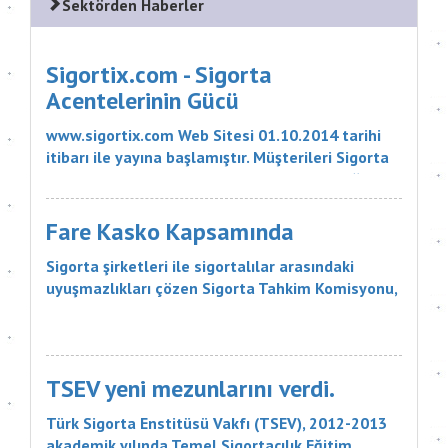
Sektörden Haberler
Sigortix.com - Sigorta
Acentelerinin Gücü
www.sigortix.com Web Sitesi 01.10.2014 tarihi
itibarı ile yayına başlamıştır. Müşterileri Sigorta
Acentelerini neden tercih etmeleri gerektiği
konusunda bilgilendiren ve Sitedeki Üye Sigorta
Acentelerine müşteri yö...
Fare Kasko Kapsamında
Sigorta şirketleri ile sigortalılar arasındaki
uyuşmazlıkları çözen Sigorta Tahkim Komisyonu,
sigortalı bir aracın aksamlarının fare tarafından
kemirilmesi nedeniyle sigorta şirketinin, 18 bin
liralık tazminatı ödemesine karar verdi. Sigorta
Tahkim Komisyonu M...
TSEV yeni mezunlarını verdi.
Türk Sigorta Enstitüsü Vakfı (TSEV), 2012-2013
akademik yılında Temel Sigortacılık Eğitim