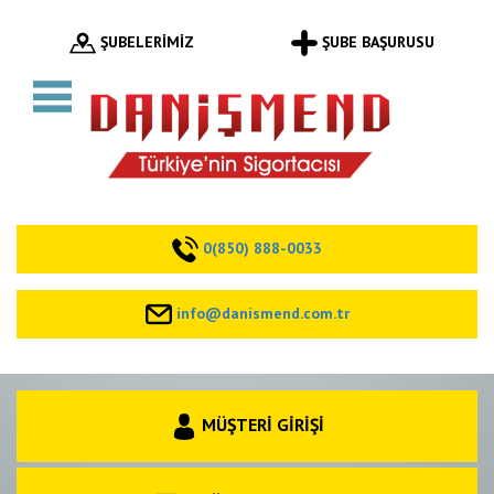
ŞUBELERİMİZ
ŞUBE BAŞURUSU
0(850) 888-0033
info@danismend.com.tr
MÜŞTERİ GİRİŞİ