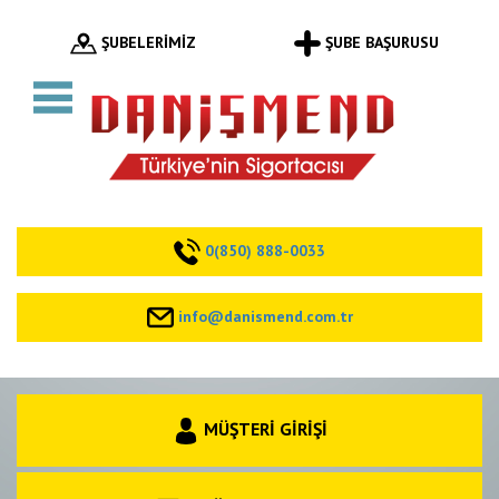
ŞUBELERİMİZ
ŞUBE BAŞURUSU
0(850) 888-0033
info@danismend.com.tr
MÜŞTERİ GİRİŞİ