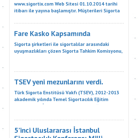
www.sigortix.com Web Sitesi 01.10.2014 tarihi
itibarı ile yayına başlamıştır. Müşterileri Sigorta
Acentelerini neden tercih etmeleri gerektiği
konusunda bilgilendiren ve Sitedeki Üye Sigorta
Acentelerine müşteri yö...
Fare Kasko Kapsamında
Sigorta şirketleri ile sigortalılar arasındaki
uyuşmazlıkları çözen Sigorta Tahkim Komisyonu,
sigortalı bir aracın aksamlarının fare tarafından
kemirilmesi nedeniyle sigorta şirketinin, 18 bin
liralık tazminatı ödemesine karar verdi. Sigorta
Tahkim Komisyonu M...
TSEV yeni mezunlarını verdi.
Türk Sigorta Enstitüsü Vakfı (TSEV), 2012-2013
akademik yılında Temel Sigortacılık Eğitim
Programı ve İleri Düzey Sigortacılık Eğitim
Programı’nın çeşitli branşlarını başarıyla
tamamlayan öğrencilerini mezun etti. Sigorta
şirketlerinin &uu...
5’inci Uluslararası İstanbul