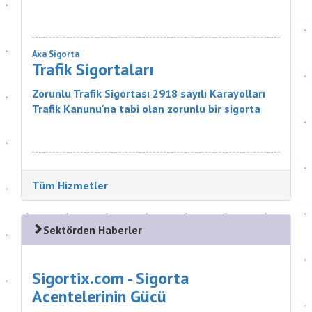
çalınma, gibi zararlar karşısında aracınızı
güvence altına alıyor. Ayrıca Mavi...
Axa Sigorta
Trafik Sigortaları
Zorunlu Trafik Sigortası 2918 sayılı Karayolları
Trafik Kanunu'na tabi olan zorunlu bir sigorta
ürünüdür. Sigortanın Kapsamı Nelerdir? Sigortacı,
poli&cce...
Tüm Hizmetler
Sektörden Haberler
Sigortix.com - Sigorta
Acentelerinin Gücü