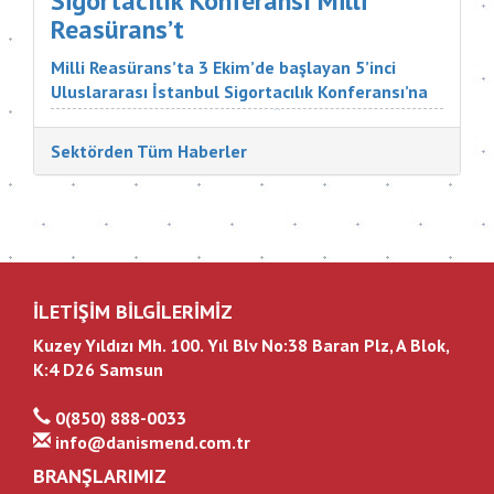
Sigortacılık Konferansı Milli
Reasürans’t
Milli Reasürans’ta 3 Ekim’de başlayan 5’inci
Uluslararası İstanbul Sigortacılık Konferansı’na
Türkiye ve dünyadan çok değerli katılımcılar
katıldı. Sigorta Tatbikatçıları Derneği'nin
Sektörden Tüm Haberler
düzenlediği konferansın aç...
İLETİŞİM BİLGİLERİMİZ
Kuzey Yıldızı Mh. 100. Yıl Blv No:38 Baran Plz, A Blok,
K:4 D26 Samsun
0(850) 888-0033
info@danismend.com.tr
BRANŞLARIMIZ