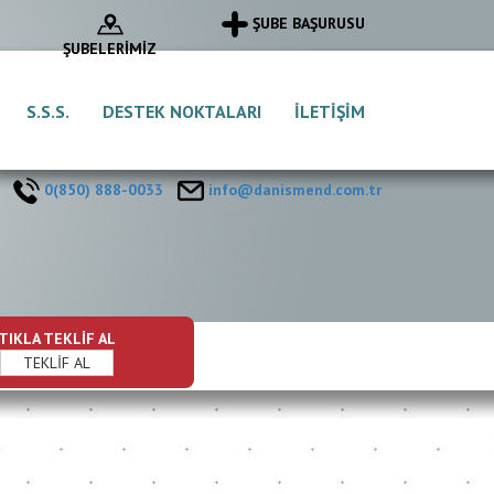
ŞUBE BAŞURUSU
ŞUBELERİMİZ
S.S.S.
DESTEK NOKTALARI
İLETİŞİM
0(850) 888-0033
info@danismend.com.tr
TIKLA TEKLİF AL
TEKLİF AL