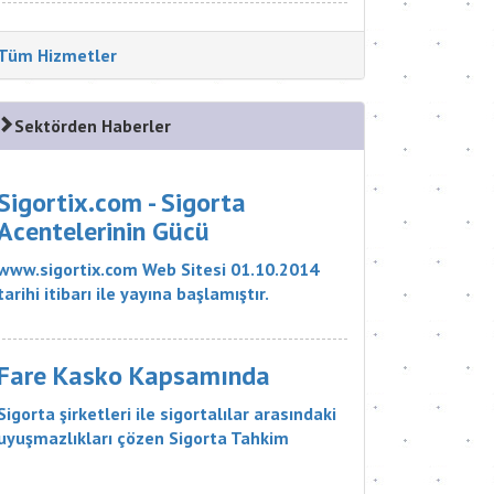
Tüm Hizmetler
Sektörden Haberler
Sigortix.com - Sigorta
Acentelerinin Gücü
www.sigortix.com Web Sitesi 01.10.2014
tarihi itibarı ile yayına başlamıştır.
Müşterileri Sigorta Acentelerini neden
tercih etmeleri gerektiği konusunda
bilgilendiren ve Sitedeki Üye Sigorta
Fare Kasko Kapsamında
Acentelerine müşteri yö...
Sigorta şirketleri ile sigortalılar arasındaki
uyuşmazlıkları çözen Sigorta Tahkim
Komisyonu, sigortalı bir aracın aksamlarının
fare tarafından kemirilmesi nedeniyle