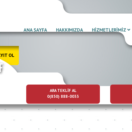
ANA SAYFA
HAKKIMIZDA
HİZMETLERİMİZ
YIT OL
ARA TEKLİF AL
0(850) 888-0033