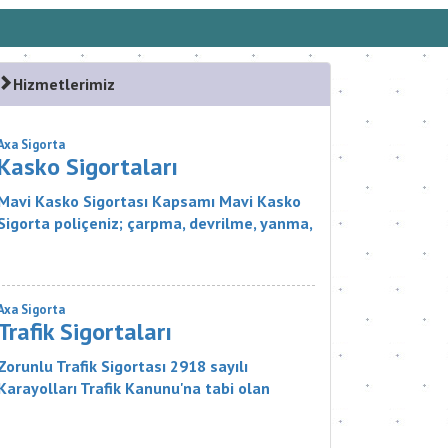
Hizmetlerimiz
Axa Sigorta
Kasko Sigortaları
Mavi Kasko Sigortası Kapsamı Mavi Kasko
Sigorta poliçeniz; çarpma, devrilme, yanma,
çalınma, gibi zararlar karşısında aracınızı
güvence altına alıyor. Ayrıca Mavi...
Axa Sigorta
Trafik Sigortaları
Zorunlu Trafik Sigortası 2918 sayılı
Karayolları Trafik Kanunu'na tabi olan
zorunlu bir sigorta ürünüdür. Sigortanın
Kapsamı Nelerdir? Sigortacı, poli&cce...