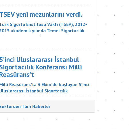
sigorta şirketinin, 18 bin liralık tazminatı
ödemesine karar verdi. Sigorta Tahkim
TSEV yeni mezunlarını verdi.
Komisyonu M...
Türk Sigorta Enstitüsü Vakfı (TSEV), 2012-
2013 akademik yılında Temel Sigortacılık
Eğitim Programı ve İleri Düzey Sigortacılık
Eğitim Programı’nın çeşitli branşlarını
başarıyla tamamlayan öğrencilerini mezun
etti. Sigorta şirketlerinin &uu...
5’inci Uluslararası İstanbul
Sigortacılık Konferansı Milli
Reasürans’t
Milli Reasürans’ta 3 Ekim’de başlayan 5’inci
Uluslararası İstanbul Sigortacılık
Konferansı’na Türkiye ve dünyadan çok
değerli katılımcılar katıldı. Sigorta
Sektörden Tüm Haberler
Tatbikatçıları Derneği'nin düzenlediği
konferansın aç...