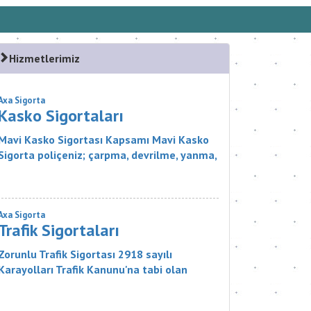
Hizmetlerimiz
Axa Sigorta
Kasko Sigortaları
Mavi Kasko Sigortası Kapsamı Mavi Kasko
Sigorta poliçeniz; çarpma, devrilme, yanma,
çalınma, gibi zararlar karşısında aracınızı
güvence altına alıyor. Ayrıca Mavi...
Axa Sigorta
Trafik Sigortaları
Zorunlu Trafik Sigortası 2918 sayılı
Karayolları Trafik Kanunu'na tabi olan
zorunlu bir sigorta ürünüdür. Sigortanın
Kapsamı Nelerdir? Sigortacı, poli&cce...