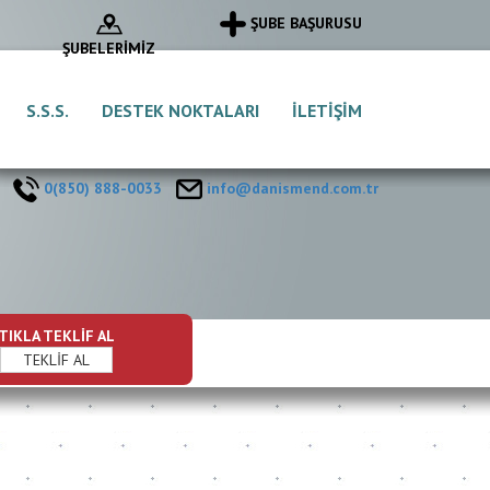
ŞUBE BAŞURUSU
ŞUBELERİMİZ
S.S.S.
DESTEK NOKTALARI
İLETİŞİM
0(850) 888-0033
info@danismend.com.tr
TIKLA TEKLİF AL
TEKLİF AL