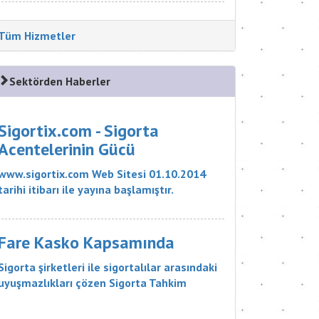
Tüm Hizmetler
Sektörden Haberler
Sigortix.com - Sigorta
Acentelerinin Gücü
www.sigortix.com Web Sitesi 01.10.2014
tarihi itibarı ile yayına başlamıştır.
Müşterileri Sigorta Acentelerini neden
tercih etmeleri gerektiği konusunda
bilgilendiren ve Sitedeki Üye Sigorta
Fare Kasko Kapsamında
Acentelerine müşteri yö...
Sigorta şirketleri ile sigortalılar arasındaki
uyuşmazlıkları çözen Sigorta Tahkim
Komisyonu, sigortalı bir aracın aksamlarının
fare tarafından kemirilmesi nedeniyle