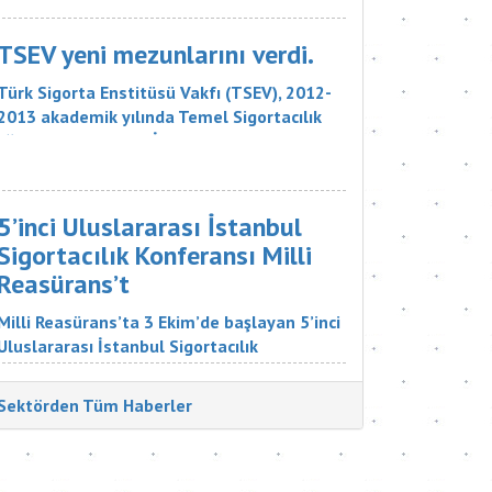
sigorta şirketinin, 18 bin liralık tazminatı
ödemesine karar verdi. Sigorta Tahkim
TSEV yeni mezunlarını verdi.
Komisyonu M...
Türk Sigorta Enstitüsü Vakfı (TSEV), 2012-
2013 akademik yılında Temel Sigortacılık
Eğitim Programı ve İleri Düzey Sigortacılık
Eğitim Programı’nın çeşitli branşlarını
başarıyla tamamlayan öğrencilerini mezun
etti. Sigorta şirketlerinin &uu...
5’inci Uluslararası İstanbul
Sigortacılık Konferansı Milli
Reasürans’t
Milli Reasürans’ta 3 Ekim’de başlayan 5’inci
Uluslararası İstanbul Sigortacılık
Konferansı’na Türkiye ve dünyadan çok
değerli katılımcılar katıldı. Sigorta
Sektörden Tüm Haberler
Tatbikatçıları Derneği'nin düzenlediği
konferansın aç...