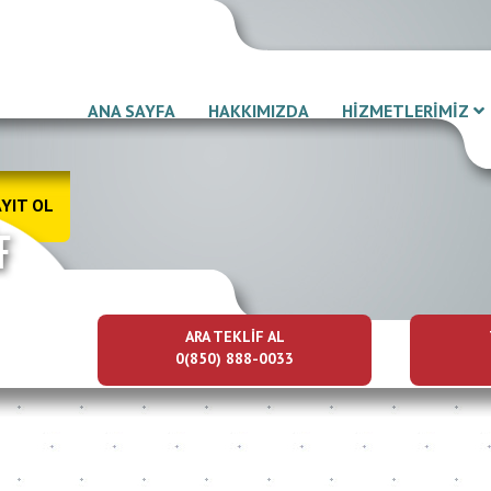
ANA SAYFA
HAKKIMIZDA
HİZMETLERİMİZ
YIT OL
ARA TEKLİF AL
0(850) 888-0033