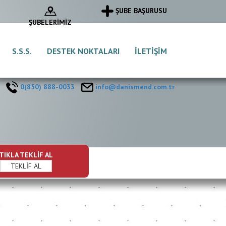
ŞUBE BAŞURUSU
ŞUBELERİMİZ
S.S.S.
DESTEK NOKTALARI
İLETİŞİM
0(850) 888-0033
info@danismend.com.tr
TIKLA TEKLİF AL
TEKLİF AL