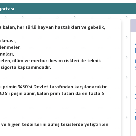
gortası
a kalan, her türlü hayvan hastalıkları ve gebelik,
sokması,
rlenmeler,
maları,
len, ölüm ve mecburi kesim riskleri ile teknik
, sigorta kapsamındadır.
ı primin %50'si Devlet tarafından karşılanacaktır.
5’i peşin alınır, kalan prim tutarı da en fazla 5
e hijyen tedbirlerini almış tesislerde yetiştirilen