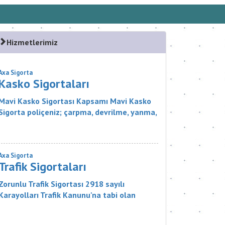
Hizmetlerimiz
Axa Sigorta
Kasko Sigortaları
Mavi Kasko Sigortası Kapsamı Mavi Kasko
Sigorta poliçeniz; çarpma, devrilme, yanma,
çalınma, gibi zararlar karşısında aracınızı
güvence altına alıyor. Ayrıca Mavi...
Axa Sigorta
Trafik Sigortaları
Zorunlu Trafik Sigortası 2918 sayılı
Karayolları Trafik Kanunu'na tabi olan
zorunlu bir sigorta ürünüdür. Sigortanın
Kapsamı Nelerdir? Sigortacı, poli&cce...