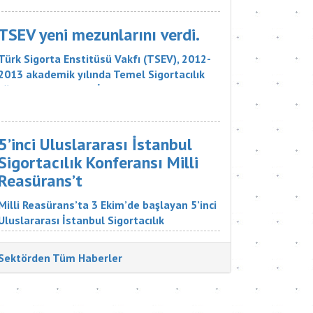
sigorta şirketinin, 18 bin liralık tazminatı
ödemesine karar verdi. Sigorta Tahkim
TSEV yeni mezunlarını verdi.
Komisyonu M...
Türk Sigorta Enstitüsü Vakfı (TSEV), 2012-
2013 akademik yılında Temel Sigortacılık
Eğitim Programı ve İleri Düzey Sigortacılık
Eğitim Programı’nın çeşitli branşlarını
başarıyla tamamlayan öğrencilerini mezun
etti. Sigorta şirketlerinin &uu...
5’inci Uluslararası İstanbul
Sigortacılık Konferansı Milli
Reasürans’t
Milli Reasürans’ta 3 Ekim’de başlayan 5’inci
Uluslararası İstanbul Sigortacılık
Konferansı’na Türkiye ve dünyadan çok
değerli katılımcılar katıldı. Sigorta
Sektörden Tüm Haberler
Tatbikatçıları Derneği'nin düzenlediği
konferansın aç...