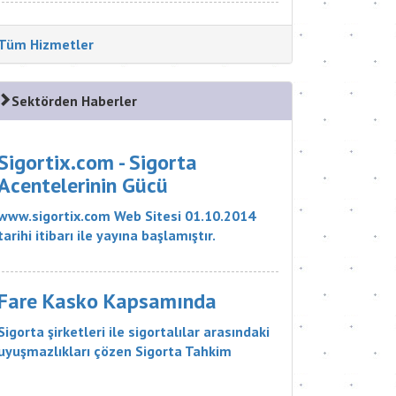
Tüm Hizmetler
Sektörden Haberler
Sigortix.com - Sigorta
Acentelerinin Gücü
www.sigortix.com Web Sitesi 01.10.2014
tarihi itibarı ile yayına başlamıştır.
Müşterileri Sigorta Acentelerini neden
tercih etmeleri gerektiği konusunda
bilgilendiren ve Sitedeki Üye Sigorta
Fare Kasko Kapsamında
Acentelerine müşteri yö...
Sigorta şirketleri ile sigortalılar arasındaki
uyuşmazlıkları çözen Sigorta Tahkim
Komisyonu, sigortalı bir aracın aksamlarının
fare tarafından kemirilmesi nedeniyle