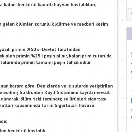
da kalan ,her türlü kanatlı hayvan hastalıkları,
a gelen ölümler, zorunlu öldürme ve mecburi kesim
yazılı primin %50 si Devlet tarafından
ek olan primin %25 i peşin alınır, kalan prim tutarı da
ortalarında primin tamamı peşin tahsil edilir.
nan karara göre; Denizlerde ve iç sularda yetiştirilen
re edilmiş Su Ürünleri Kayıt Sistemine kayıtlı mevcut
 alınarak, ölüm riski teminatı; su ürünleri sigortası
alimatları kapsamında Tarım Sigortaları Havuzu
nde;
lan her türlü hastalık,