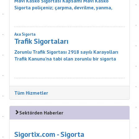
Mavi Kasko Sigortası Kapsamı Mavi Kasko
Sigorta poliçeniz; çarpma, devrilme, yanma,
çalınma, gibi zararlar karşısında aracınızı
güvence altına alıyor. Ayrıca Mavi...
Axa Sigorta
Trafik Sigortaları
Zorunlu Trafik Sigortası 2918 sayılı Karayolları
Trafik Kanunu'na tabi olan zorunlu bir sigorta
ürünüdür. Sigortanın Kapsamı Nelerdir? Sigortacı,
poli&cce...
Tüm Hizmetler
Sektörden Haberler
Sigortix.com - Sigorta