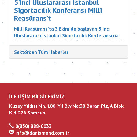
5’inci Uluslararası İstanbul
Sigortacılık Konferansı Milli
Reasürans’t
Milli Reasürans’ta 3 Ekim’de başlayan 5’inci
Uluslararası İstanbul Sigortacılık Konferansı’na
Türkiye ve dünyadan çok değerli katılımcılar
katıldı. Sigorta Tatbikatçıları Derneği'nin
Sektörden Tüm Haberler
düzenlediği konferansın aç...
İLETİŞİM BİLGİLERİMİZ
Kuzey Yıldızı Mh. 100. Yıl Blv No:38 Baran Plz, A Blok,
K:4 D26 Samsun
0(850) 888-0033
info@danismend.com.tr