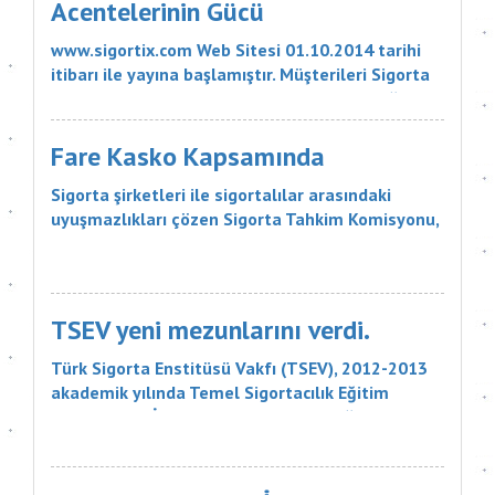
Acentelerinin Gücü
www.sigortix.com Web Sitesi 01.10.2014 tarihi
itibarı ile yayına başlamıştır. Müşterileri Sigorta
Acentelerini neden tercih etmeleri gerektiği
konusunda bilgilendiren ve Sitedeki Üye Sigorta
Acentelerine müşteri yö...
Fare Kasko Kapsamında
Sigorta şirketleri ile sigortalılar arasındaki
uyuşmazlıkları çözen Sigorta Tahkim Komisyonu,
sigortalı bir aracın aksamlarının fare tarafından
kemirilmesi nedeniyle sigorta şirketinin, 18 bin
liralık tazminatı ödemesine karar verdi. Sigorta
Tahkim Komisyonu M...
TSEV yeni mezunlarını verdi.
Türk Sigorta Enstitüsü Vakfı (TSEV), 2012-2013
akademik yılında Temel Sigortacılık Eğitim
Programı ve İleri Düzey Sigortacılık Eğitim
Programı’nın çeşitli branşlarını başarıyla
tamamlayan öğrencilerini mezun etti. Sigorta
şirketlerinin &uu...