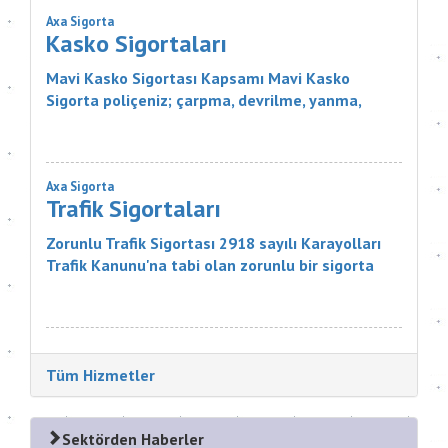
Axa Sigorta
Kasko Sigortaları
Mavi Kasko Sigortası Kapsamı Mavi Kasko
Sigorta poliçeniz; çarpma, devrilme, yanma,
çalınma, gibi zararlar karşısında aracınızı
güvence altına alıyor. Ayrıca Mavi...
Axa Sigorta
Trafik Sigortaları
Zorunlu Trafik Sigortası 2918 sayılı Karayolları
Trafik Kanunu'na tabi olan zorunlu bir sigorta
ürünüdür. Sigortanın Kapsamı Nelerdir? Sigortacı,
poli&cce...
Tüm Hizmetler
Sektörden Haberler