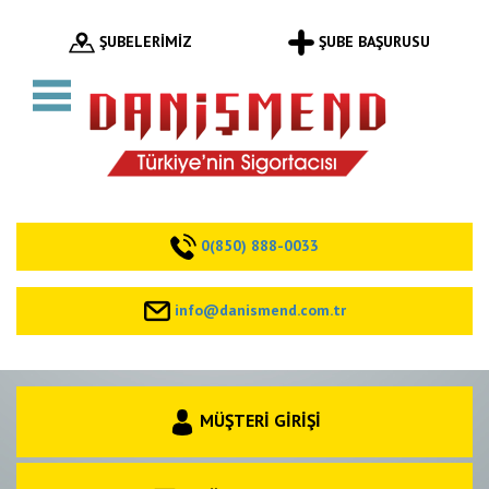
ŞUBELERİMİZ
ŞUBE BAŞURUSU
0(850) 888-0033
info@danismend.com.tr
MÜŞTERİ GİRİŞİ