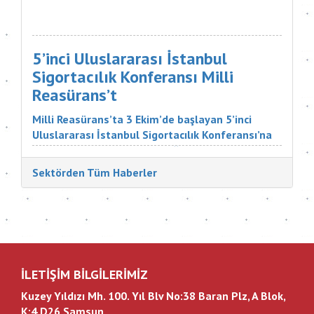
Programı ve İleri Düzey Sigortacılık Eğitim
Programı’nın çeşitli branşlarını başarıyla
tamamlayan öğrencilerini mezun etti. Sigorta
şirketlerinin &uu...
5’inci Uluslararası İstanbul
Sigortacılık Konferansı Milli
Reasürans’t
Milli Reasürans’ta 3 Ekim’de başlayan 5’inci
Uluslararası İstanbul Sigortacılık Konferansı’na
Türkiye ve dünyadan çok değerli katılımcılar
katıldı. Sigorta Tatbikatçıları Derneği'nin
Sektörden Tüm Haberler
düzenlediği konferansın aç...
İLETİŞİM BİLGİLERİMİZ
Kuzey Yıldızı Mh. 100. Yıl Blv No:38 Baran Plz, A Blok,
K:4 D26 Samsun