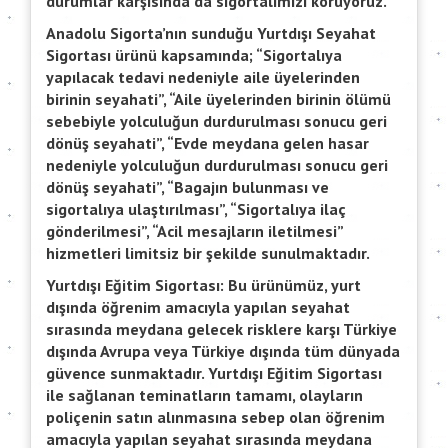
durumlar karşısında da sigortalımızı koruyoruz.
Anadolu Sigorta’nın sunduğu Yurtdışı Seyahat
Sigortası ürünü kapsamında; “Sigortalıya
yapılacak tedavi nedeniyle aile üyelerinden
birinin seyahati”, “Aile üyelerinden birinin ölümü
sebebiyle yolculuğun durdurulması sonucu geri
dönüş seyahati”, “Evde meydana gelen hasar
nedeniyle yolculuğun durdurulması sonucu geri
dönüş seyahati”, “Bagajın bulunması ve
sigortalıya ulaştırılması”, “Sigortalıya ilaç
gönderilmesi”, “Acil mesajların iletilmesi”
hizmetleri limitsiz bir şekilde sunulmaktadır.
Yurtdışı Eğitim Sigortası:
Bu ürünümüz, yurt
dışında öğrenim amacıyla yapılan seyahat
sırasında meydana gelecek risklere karşı Türkiye
dışında Avrupa veya Türkiye dışında tüm dünyada
güvence sunmaktadır. Yurtdışı Eğitim Sigortası
ile sağlanan teminatların tamamı, olayların
poliçenin satın alınmasına sebep olan öğrenim
amacıyla yapılan seyahat sırasında meydana