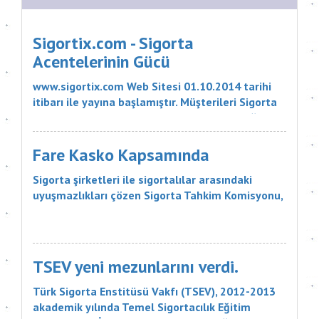
Sigortix.com - Sigorta
Acentelerinin Gücü
www.sigortix.com Web Sitesi 01.10.2014 tarihi
itibarı ile yayına başlamıştır. Müşterileri Sigorta
Acentelerini neden tercih etmeleri gerektiği
konusunda bilgilendiren ve Sitedeki Üye Sigorta
Acentelerine müşteri yö...
Fare Kasko Kapsamında
Sigorta şirketleri ile sigortalılar arasındaki
uyuşmazlıkları çözen Sigorta Tahkim Komisyonu,
sigortalı bir aracın aksamlarının fare tarafından
kemirilmesi nedeniyle sigorta şirketinin, 18 bin
liralık tazminatı ödemesine karar verdi. Sigorta
Tahkim Komisyonu M...
TSEV yeni mezunlarını verdi.
Türk Sigorta Enstitüsü Vakfı (TSEV), 2012-2013
akademik yılında Temel Sigortacılık Eğitim