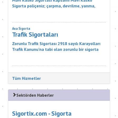
Mavi Kasko Sigortası Kapsamı Mavi Kasko
Sigorta poliçeniz; çarpma, devrilme, yanma,
çalınma, gibi zararlar karşısında aracınızı
güvence altına alıyor. Ayrıca Mavi...
Axa Sigorta
Trafik Sigortaları
Zorunlu Trafik Sigortası 2918 sayılı Karayolları
Trafik Kanunu'na tabi olan zorunlu bir sigorta
ürünüdür. Sigortanın Kapsamı Nelerdir? Sigortacı,
poli&cce...
Tüm Hizmetler
Sektörden Haberler
Sigortix.com - Sigorta