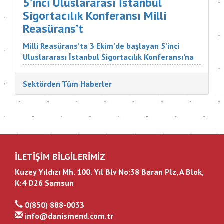
5’inci Uluslararası İstanbul
Sigortacılık Konferansı Milli
Reasürans’t
Milli Reasürans’ta 3 Ekim’de başlayan 5’inci
Uluslararası İstanbul Sigortacılık Konferansı’na
Türkiye ve dünyadan çok değerli katılımcılar
katıldı. Sigorta Tatbikatçıları Derneği'nin
Sektörden Tüm Haberler
düzenlediği konferansın aç...
İLETİŞİM BİLGİLERİMİZ
Kuzey Yıldızı Mh. 100. Yıl Blv No:38 Baran Plz, A Blok,
K:4 D26 Samsun
0(850) 888-0033
info@danismend.com.tr