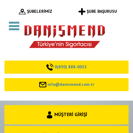
ŞUBELERİMİZ
ŞUBE BAŞURUSU
0(850) 888-0033
info@danismend.com.tr
MÜŞTERİ GİRİŞİ