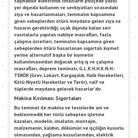
taşınabilir elektronik cihazların poliçede yazılı
yer dışında kullanım ve sevkiyatları sırasındaki
ziya ve hasarlanmaları, teminatın kapsamına
giren sebeplerden ötürü meydana gelen ziya ve
hasarın gerektirdiği, uçak dışında kalan seri
vasıtalarla yapılan nakliye masrafları, fazla
çalışma ücretleri, teminatın kapsamına giren
sebeplerden ötürü hasarlanan sigortalı kıymet
yerine alternatif başka bir kıymetin
kullanılmasından doğacak artış iş ve çalışma
masrafları, deprem teminatı, G.L.K.H.H.K.N.H.-
TERÖR (Grev, Lokavt, Kargaşalık, Halk Hareketleri,
Kötü Niyetli Hareketler ve Terör), valf ve
tüplerde meydana gelecek hasarlar’dır.
Makina Kırılması Sigortaları
Bu teminat ile makina ve tesislerde ani ve
beklenmedik her türlü sebepten işletme
kazaları, modelin, imalatın, montajın,
malzemenin, kalıbın, dökümün ve işçiliğin kusurlu
olmasından, yağlama kusurlarından, elektrik