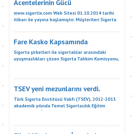
Acentelerinin Gücü
www.sigortix.com Web Sitesi 01.10.2014 tarihi
itibarı ile yayına başlamıştır. Müşterileri Sigorta
Acentelerini neden tercih etmeleri gerektiği
konusunda bilgilendiren ve Sitedeki Üye Sigorta
Acentelerine müşteri yö...
Fare Kasko Kapsamında
Sigorta şirketleri ile sigortalılar arasındaki
uyuşmazlıkları çözen Sigorta Tahkim Komisyonu,
sigortalı bir aracın aksamlarının fare tarafından
kemirilmesi nedeniyle sigorta şirketinin, 18 bin
liralık tazminatı ödemesine karar verdi. Sigorta
Tahkim Komisyonu M...
TSEV yeni mezunlarını verdi.
Türk Sigorta Enstitüsü Vakfı (TSEV), 2012-2013
akademik yılında Temel Sigortacılık Eğitim
Programı ve İleri Düzey Sigortacılık Eğitim
Programı’nın çeşitli branşlarını başarıyla
tamamlayan öğrencilerini mezun etti. Sigorta
şirketlerinin &uu...