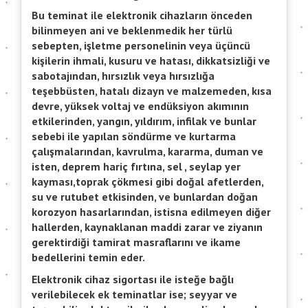
Bu teminat ile elektronik cihazların önceden
bilinmeyen ani ve beklenmedik her türlü
sebepten, işletme personelinin veya üçüncü
kişilerin ihmali, kusuru ve hatası, dikkatsizliği ve
sabotajından, hırsızlık veya hırsızlığa
teşebbüsten, hatalı dizayn ve malzemeden, kısa
devre, yüksek voltaj ve endüksiyon akımının
etkilerinden, yangın, yıldırım, infilak ve bunlar
sebebi ile yapılan söndürme ve kurtarma
çalışmalarından, kavrulma, kararma, duman ve
isten, deprem hariç fırtına, sel , seylap yer
kayması,toprak çökmesi gibi doğal afetlerden,
su ve rutubet etkisinden, ve bunlardan doğan
korozyon hasarlarından, istisna edilmeyen diğer
hallerden, kaynaklanan maddi zarar ve ziyanın
gerektirdiği tamirat masraflarını ve ikame
bedellerini temin eder.
Elektronik cihaz sigortası ile isteğe bağlı
verilebilecek ek teminatlar ise; seyyar ve