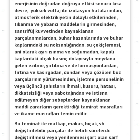
enerjisinin doğrudan doğruya etkisi sonucu kısa
devre, yüksek voltaj ile izolasyon hatalarından,
atmosferik elektrikiyetin dolaylı etkilerinden,
tıkanma ve yabancı maddelerin girmesinden,
santrifüj kuvvetinden kaynaklanan
parçalanmalardan, buhar kazanlarında ve buhar
kaplarındaki su noksanlığından, su çekiçlemesi,
ani olarak aşırı ısınma ve soğumadan, kapalı
kaplardaki alçak basınç dolayısıyla meydana
gelen ezilme, yırtılma ve deformasyonlardan,
fırtına ve kasırgadan, dondan veya çözülen buz
parçalarının yürümesinden, işletme personelinin
veya üçüncü şahısların ihmali, kusuru, hatası,
dikkatsizliği veya sabotajından ve istisna
edilmeyen diğer sebeplerden kaynaklanan
maddi zararların gerektirdiği tamirat masrafları
ve ikame masrafları temin edilir.
Bu teminat ile matkap, makas, bıçak, vb.
değiştirilebilir parçalar ile belirli sürelerde
değiştirilmesi veya yenilenmesi şart olan sarf