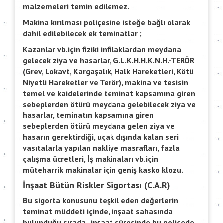
malzemeleri temin edilemez.
Makina kırılması poliçesine isteğe bağlı olarak
dahil edilebilecek ek teminatlar ;
Kazanlar vb.için fiziki infilaklardan meydana
gelecek ziya ve hasarlar, G.L.K.H.H.K.N.H.-TERÖR
(Grev, Lokavt, Kargaşalık, Halk Hareketleri, Kötü
Niyetli Hareketler ve Terör), makina ve tesisin
temel ve kaidelerinde teminat kapsamına giren
sebeplerden ötürü meydana gelebilecek ziya ve
hasarlar, teminatın kapsamına giren
sebeplerden ötürü meydana gelen ziya ve
hasarın gerektirdiği, uçak dışında kalan seri
vasıtalarla yapılan nakliye masrafları, fazla
çalışma ücretleri, İş makinaları vb.için
müteharrik makinalar için geniş kasko klozu.
İnşaat Bütün Riskler Sigortası (C.A.R)
Bu sigorta konusunu teşkil eden değerlerin
teminat müddeti içinde, inşaat sahasında
bulunduğu sırada , inşaat süresinde bu poliçede