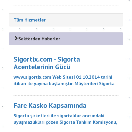
poli&cce...
Tüm Hizmetler
Sektörden Haberler
Sigortix.com - Sigorta
Acentelerinin Gücü
www.sigortix.com Web Sitesi 01.10.2014 tarihi
itibarı ile yayına başlamıştır. Müşterileri Sigorta
Acentelerini neden tercih etmeleri gerektiği
konusunda bilgilendiren ve Sitedeki Üye Sigorta
Acentelerine müşteri yö...
Fare Kasko Kapsamında
Sigorta şirketleri ile sigortalılar arasındaki
uyuşmazlıkları çözen Sigorta Tahkim Komisyonu,
sigortalı bir aracın aksamlarının fare tarafından