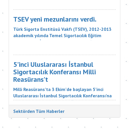
kemirilmesi nedeniyle sigorta şirketinin, 18 bin
liralık tazminatı ödemesine karar verdi. Sigorta
Tahkim Komisyonu M...
TSEV yeni mezunlarını verdi.
Türk Sigorta Enstitüsü Vakfı (TSEV), 2012-2013
akademik yılında Temel Sigortacılık Eğitim
Programı ve İleri Düzey Sigortacılık Eğitim
Programı’nın çeşitli branşlarını başarıyla
tamamlayan öğrencilerini mezun etti. Sigorta
şirketlerinin &uu...
5’inci Uluslararası İstanbul
Sigortacılık Konferansı Milli
Reasürans’t
Milli Reasürans’ta 3 Ekim’de başlayan 5’inci
Uluslararası İstanbul Sigortacılık Konferansı’na
Türkiye ve dünyadan çok değerli katılımcılar
katıldı. Sigorta Tatbikatçıları Derneği'nin
Sektörden Tüm Haberler
düzenlediği konferansın aç...