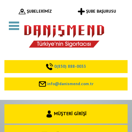
ŞUBELERİMİZ
ŞUBE BAŞURUSU
0(850) 888-0033
info@danismend.com.tr
MÜŞTERİ GİRİŞİ