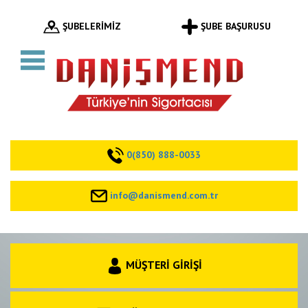
ŞUBELERİMİZ
ŞUBE BAŞURUSU
0(850) 888-0033
info@danismend.com.tr
MÜŞTERİ GİRİŞİ