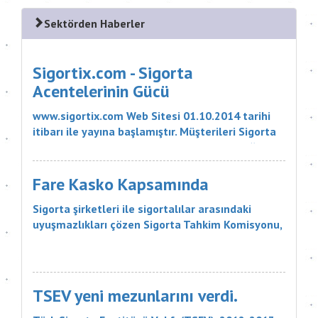
Sektörden Haberler
Sigortix.com - Sigorta
Acentelerinin Gücü
www.sigortix.com Web Sitesi 01.10.2014 tarihi
itibarı ile yayına başlamıştır. Müşterileri Sigorta
Acentelerini neden tercih etmeleri gerektiği
konusunda bilgilendiren ve Sitedeki Üye Sigorta
Acentelerine müşteri yö...
Fare Kasko Kapsamında
Sigorta şirketleri ile sigortalılar arasındaki
uyuşmazlıkları çözen Sigorta Tahkim Komisyonu,
sigortalı bir aracın aksamlarının fare tarafından
kemirilmesi nedeniyle sigorta şirketinin, 18 bin
liralık tazminatı ödemesine karar verdi. Sigorta
Tahkim Komisyonu M...
TSEV yeni mezunlarını verdi.