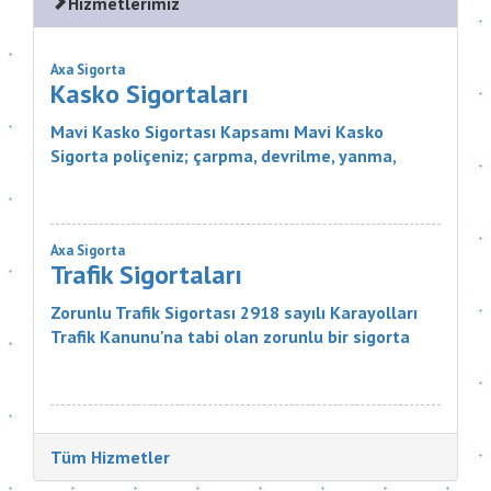
Hizmetlerimiz
Axa Sigorta
Kasko Sigortaları
Mavi Kasko Sigortası Kapsamı Mavi Kasko
Sigorta poliçeniz; çarpma, devrilme, yanma,
çalınma, gibi zararlar karşısında aracınızı
güvence altına alıyor. Ayrıca Mavi...
Axa Sigorta
Trafik Sigortaları
Zorunlu Trafik Sigortası 2918 sayılı Karayolları
Trafik Kanunu'na tabi olan zorunlu bir sigorta
ürünüdür. Sigortanın Kapsamı Nelerdir? Sigortacı,
poli&cce...
Tüm Hizmetler