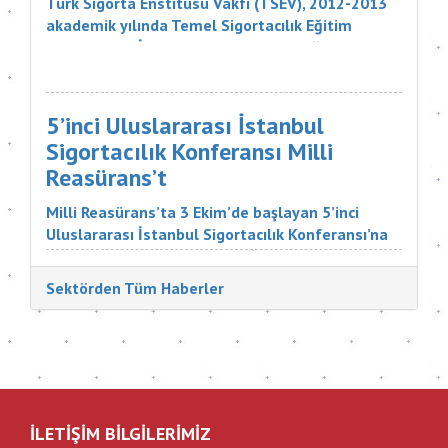
Türk Sigorta Enstitüsü Vakfı (TSEV), 2012-2013
akademik yılında Temel Sigortacılık Eğitim
Programı ve İleri Düzey Sigortacılık Eğitim
Programı’nın çeşitli branşlarını başarıyla
tamamlayan öğrencilerini mezun etti. Sigorta
şirketlerinin &uu...
5’inci Uluslararası İstanbul
Sigortacılık Konferansı Milli
Reasürans’t
Milli Reasürans’ta 3 Ekim’de başlayan 5’inci
Uluslararası İstanbul Sigortacılık Konferansı’na
Türkiye ve dünyadan çok değerli katılımcılar
katıldı. Sigorta Tatbikatçıları Derneği'nin
Sektörden Tüm Haberler
düzenlediği konferansın aç...
İLETİŞİM BİLGİLERİMİZ