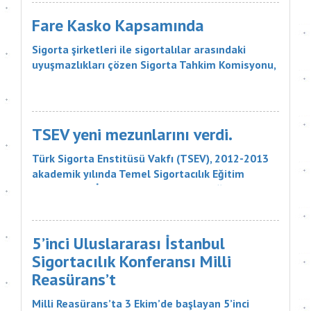
konusunda bilgilendiren ve Sitedeki Üye Sigorta
Acentelerine müşteri yö...
Fare Kasko Kapsamında
Sigorta şirketleri ile sigortalılar arasındaki
uyuşmazlıkları çözen Sigorta Tahkim Komisyonu,
sigortalı bir aracın aksamlarının fare tarafından
kemirilmesi nedeniyle sigorta şirketinin, 18 bin
liralık tazminatı ödemesine karar verdi. Sigorta
Tahkim Komisyonu M...
TSEV yeni mezunlarını verdi.
Türk Sigorta Enstitüsü Vakfı (TSEV), 2012-2013
akademik yılında Temel Sigortacılık Eğitim
Programı ve İleri Düzey Sigortacılık Eğitim
Programı’nın çeşitli branşlarını başarıyla
tamamlayan öğrencilerini mezun etti. Sigorta
şirketlerinin &uu...
5’inci Uluslararası İstanbul
Sigortacılık Konferansı Milli
Reasürans’t
Milli Reasürans’ta 3 Ekim’de başlayan 5’inci