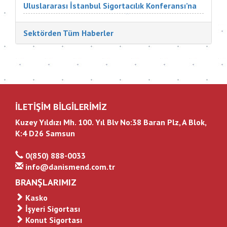
Uluslararası İstanbul Sigortacılık Konferansı’na
Türkiye ve dünyadan çok değerli katılımcılar
katıldı. Sigorta Tatbikatçıları Derneği'nin
Sektörden Tüm Haberler
düzenlediği konferansın aç...
İLETİŞİM BİLGİLERİMİZ
Kuzey Yıldızı Mh. 100. Yıl Blv No:38 Baran Plz, A Blok,
K:4 D26 Samsun
0(850) 888-0033
info@danismend.com.tr
BRANŞLARIMIZ
Kasko
İşyeri Sigortası
Konut Sigortası