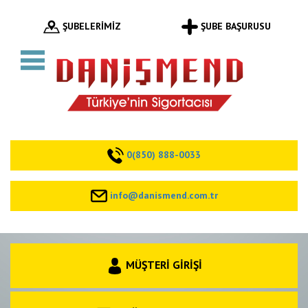
ŞUBELERİMİZ
ŞUBE BAŞURUSU
0(850) 888-0033
info@danismend.com.tr
MÜŞTERİ GİRİŞİ