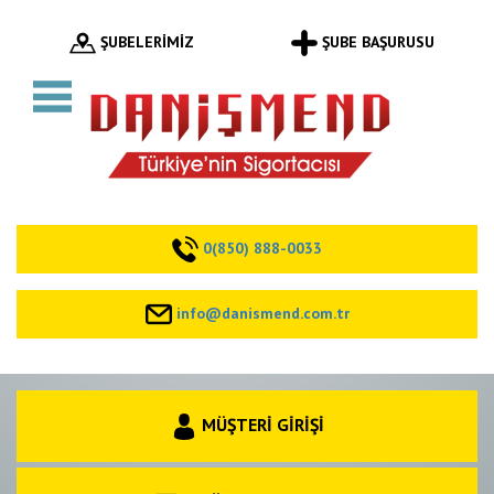
ŞUBELERİMİZ
ŞUBE BAŞURUSU
0(850) 888-0033
info@danismend.com.tr
MÜŞTERİ GİRİŞİ