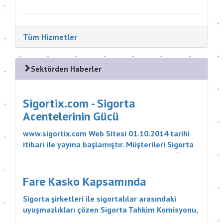
poli&cce...
Tüm Hizmetler
Sektörden Haberler
Sigortix.com - Sigorta
Acentelerinin Gücü
www.sigortix.com Web Sitesi 01.10.2014 tarihi
itibarı ile yayına başlamıştır. Müşterileri Sigorta
Acentelerini neden tercih etmeleri gerektiği
konusunda bilgilendiren ve Sitedeki Üye Sigorta
Acentelerine müşteri yö...
Fare Kasko Kapsamında
Sigorta şirketleri ile sigortalılar arasındaki
uyuşmazlıkları çözen Sigorta Tahkim Komisyonu,
sigortalı bir aracın aksamlarının fare tarafından