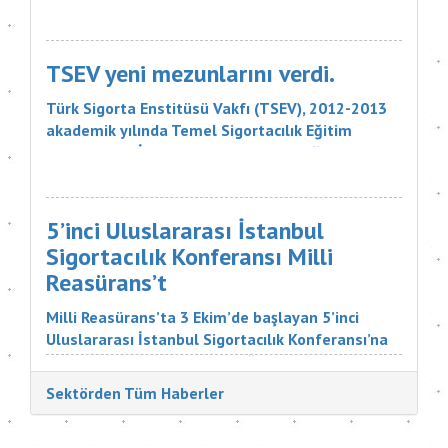
kemirilmesi nedeniyle sigorta şirketinin, 18 bin
liralık tazminatı ödemesine karar verdi. Sigorta
Tahkim Komisyonu M...
TSEV yeni mezunlarını verdi.
Türk Sigorta Enstitüsü Vakfı (TSEV), 2012-2013
akademik yılında Temel Sigortacılık Eğitim
Programı ve İleri Düzey Sigortacılık Eğitim
Programı’nın çeşitli branşlarını başarıyla
tamamlayan öğrencilerini mezun etti. Sigorta
şirketlerinin &uu...
5’inci Uluslararası İstanbul
Sigortacılık Konferansı Milli
Reasürans’t
Milli Reasürans’ta 3 Ekim’de başlayan 5’inci
Uluslararası İstanbul Sigortacılık Konferansı’na
Türkiye ve dünyadan çok değerli katılımcılar
katıldı. Sigorta Tatbikatçıları Derneği'nin
Sektörden Tüm Haberler
düzenlediği konferansın aç...