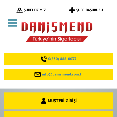
ŞUBELERİMİZ
ŞUBE BAŞURUSU
0(850) 888-0033
info@danismend.com.tr
MÜŞTERİ GİRİŞİ