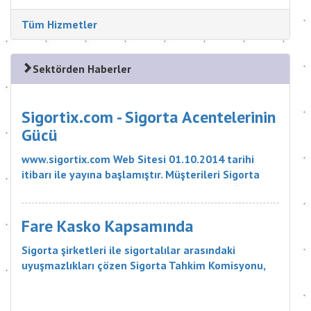
Tüm Hizmetler
Sektörden Haberler
Sigortix.com - Sigorta Acentelerinin
Gücü
www.sigortix.com Web Sitesi 01.10.2014 tarihi
itibarı ile yayına başlamıştır. Müşterileri Sigorta
Acentelerini neden tercih etmeleri gerektiği
konusunda bilgilendiren ve Sitedeki Üye Sigorta
Acentelerine müşteri yö...
Fare Kasko Kapsamında
Sigorta şirketleri ile sigortalılar arasındaki
uyuşmazlıkları çözen Sigorta Tahkim Komisyonu,
sigortalı bir aracın aksamlarının fare tarafından
kemirilmesi nedeniyle sigorta şirketinin, 18 bin