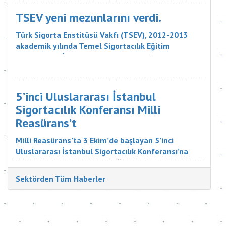
liralık tazminatı ödemesine karar verdi. Sigorta
Tahkim Komisyonu M...
TSEV yeni mezunlarını verdi.
Türk Sigorta Enstitüsü Vakfı (TSEV), 2012-2013
akademik yılında Temel Sigortacılık Eğitim
Programı ve İleri Düzey Sigortacılık Eğitim
Programı’nın çeşitli branşlarını başarıyla
tamamlayan öğrencilerini mezun etti. Sigorta
şirketlerinin &uu...
5’inci Uluslararası İstanbul
Sigortacılık Konferansı Milli
Reasürans’t
Milli Reasürans’ta 3 Ekim’de başlayan 5’inci
Uluslararası İstanbul Sigortacılık Konferansı’na
Türkiye ve dünyadan çok değerli katılımcılar
katıldı. Sigorta Tatbikatçıları Derneği'nin
Sektörden Tüm Haberler
düzenlediği konferansın aç...