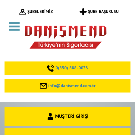
ŞUBELERİMİZ
ŞUBE BAŞURUSU
0(850) 888-0033
info@danismend.com.tr
MÜŞTERİ GİRİŞİ