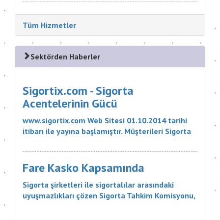
Tüm Hizmetler
Sektörden Haberler
Sigortix.com - Sigorta
Acentelerinin Gücü
www.sigortix.com Web Sitesi 01.10.2014 tarihi
itibarı ile yayına başlamıştır. Müşterileri Sigorta
Acentelerini neden tercih etmeleri gerektiği
konusunda bilgilendiren ve Sitedeki Üye Sigorta
Acentelerine müşteri yö...
Fare Kasko Kapsamında
Sigorta şirketleri ile sigortalılar arasındaki
uyuşmazlıkları çözen Sigorta Tahkim Komisyonu,
sigortalı bir aracın aksamlarının fare tarafından
kemirilmesi nedeniyle sigorta şirketinin, 18 bin