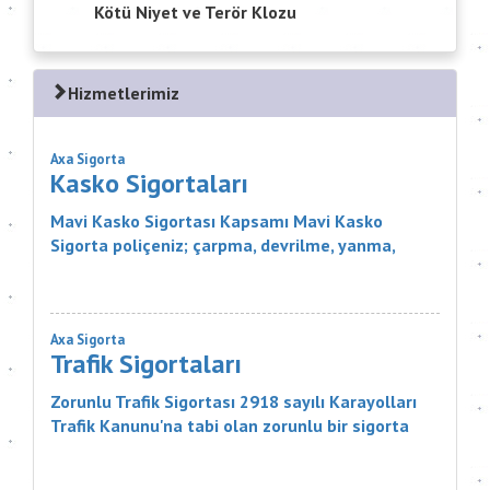
Kötü Niyet ve Terör Klozu
Hizmetlerimiz
Axa Sigorta
Kasko Sigortaları
Mavi Kasko Sigortası Kapsamı Mavi Kasko
Sigorta poliçeniz; çarpma, devrilme, yanma,
çalınma, gibi zararlar karşısında aracınızı
güvence altına alıyor. Ayrıca Mavi...
Axa Sigorta
Trafik Sigortaları
Zorunlu Trafik Sigortası 2918 sayılı Karayolları
Trafik Kanunu'na tabi olan zorunlu bir sigorta
ürünüdür. Sigortanın Kapsamı Nelerdir? Sigortacı,
poli&cce...