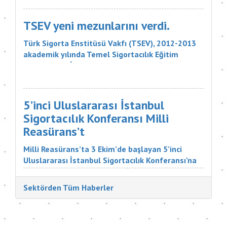
liralık tazminatı ödemesine karar verdi. Sigorta
Tahkim Komisyonu M...
TSEV yeni mezunlarını verdi.
Türk Sigorta Enstitüsü Vakfı (TSEV), 2012-2013
akademik yılında Temel Sigortacılık Eğitim
Programı ve İleri Düzey Sigortacılık Eğitim
Programı’nın çeşitli branşlarını başarıyla
tamamlayan öğrencilerini mezun etti. Sigorta
şirketlerinin &uu...
5’inci Uluslararası İstanbul
Sigortacılık Konferansı Milli
Reasürans’t
Milli Reasürans’ta 3 Ekim’de başlayan 5’inci
Uluslararası İstanbul Sigortacılık Konferansı’na
Türkiye ve dünyadan çok değerli katılımcılar
katıldı. Sigorta Tatbikatçıları Derneği'nin
Sektörden Tüm Haberler
düzenlediği konferansın aç...