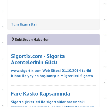
ürünüdür. Sigortanın Kapsamı Nelerdir? Sigortacı,
poli&cce...
Tüm Hizmetler
Sektörden Haberler
Sigortix.com - Sigorta
Acentelerinin Gücü
www.sigortix.com Web Sitesi 01.10.2014 tarihi
itibarı ile yayına başlamıştır. Müşterileri Sigorta
Acentelerini neden tercih etmeleri gerektiği
konusunda bilgilendiren ve Sitedeki Üye Sigorta
Acentelerine müşteri yö...
Fare Kasko Kapsamında
Sigorta şirketleri ile sigortalılar arasındaki