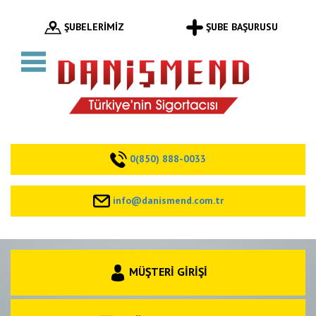
ŞUBELERİMİZ
ŞUBE BAŞURUSU
0(850) 888-0033
info@danismend.com.tr
MÜŞTERİ GİRİŞİ