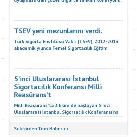
uyuşmazlıkları çözen Sigorta Tahkim Komisyonu,
sigortalı bir aracın aksamlarının fare tarafından
kemirilmesi nedeniyle sigorta şirketinin, 18 bin
liralık tazminatı ödemesine karar verdi. Sigorta
Tahkim Komisyonu M...
TSEV yeni mezunlarını verdi.
Türk Sigorta Enstitüsü Vakfı (TSEV), 2012-2013
akademik yılında Temel Sigortacılık Eğitim
Programı ve İleri Düzey Sigortacılık Eğitim
Programı’nın çeşitli branşlarını başarıyla
tamamlayan öğrencilerini mezun etti. Sigorta
şirketlerinin &uu...
5’inci Uluslararası İstanbul
Sigortacılık Konferansı Milli
Reasürans’t
Milli Reasürans’ta 3 Ekim’de başlayan 5’inci
Uluslararası İstanbul Sigortacılık Konferansı’na
Türkiye ve dünyadan çok değerli katılımcılar
katıldı. Sigorta Tatbikatçıları Derneği'nin
Sektörden Tüm Haberler
düzenlediği konferansın aç...