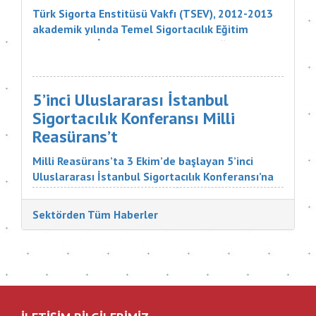
Türk Sigorta Enstitüsü Vakfı (TSEV), 2012-2013
akademik yılında Temel Sigortacılık Eğitim
Programı ve İleri Düzey Sigortacılık Eğitim
Programı’nın çeşitli branşlarını başarıyla
tamamlayan öğrencilerini mezun etti. Sigorta
şirketlerinin &uu...
5’inci Uluslararası İstanbul
Sigortacılık Konferansı Milli
Reasürans’t
Milli Reasürans’ta 3 Ekim’de başlayan 5’inci
Uluslararası İstanbul Sigortacılık Konferansı’na
Türkiye ve dünyadan çok değerli katılımcılar
katıldı. Sigorta Tatbikatçıları Derneği'nin
Sektörden Tüm Haberler
düzenlediği konferansın aç...