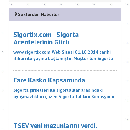
Sektörden Haberler
Sigortix.com - Sigorta
Acentelerinin Gücü
www.sigortix.com Web Sitesi 01.10.2014 tarihi
itibarı ile yayına başlamıştır. Müşterileri Sigorta
Acentelerini neden tercih etmeleri gerektiği
konusunda bilgilendiren ve Sitedeki Üye Sigorta
Acentelerine müşteri yö...
Fare Kasko Kapsamında
Sigorta şirketleri ile sigortalılar arasındaki
uyuşmazlıkları çözen Sigorta Tahkim Komisyonu,
sigortalı bir aracın aksamlarının fare tarafından
kemirilmesi nedeniyle sigorta şirketinin, 18 bin
liralık tazminatı ödemesine karar verdi. Sigorta
Tahkim Komisyonu M...
TSEV yeni mezunlarını verdi.