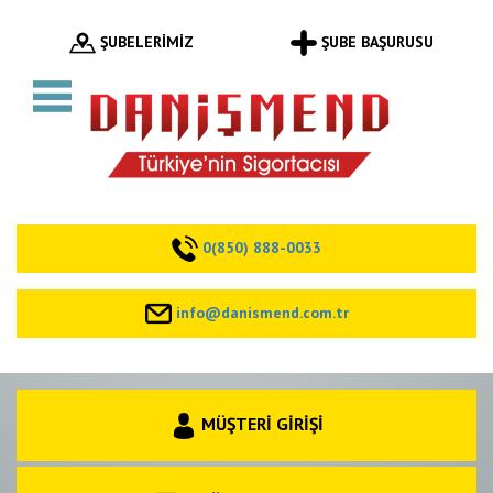
ŞUBELERİMİZ
ŞUBE BAŞURUSU
0(850) 888-0033
info@danismend.com.tr
MÜŞTERİ GİRİŞİ