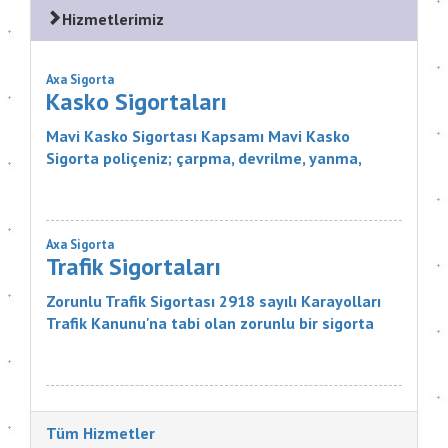
Hizmetlerimiz
Axa Sigorta
Kasko Sigortaları
Mavi Kasko Sigortası Kapsamı Mavi Kasko
Sigorta poliçeniz; çarpma, devrilme, yanma,
çalınma, gibi zararlar karşısında aracınızı
güvence altına alıyor. Ayrıca Mavi...
Axa Sigorta
Trafik Sigortaları
Zorunlu Trafik Sigortası 2918 sayılı Karayolları
Trafik Kanunu'na tabi olan zorunlu bir sigorta
ürünüdür. Sigortanın Kapsamı Nelerdir? Sigortacı,
poli&cce...
Tüm Hizmetler